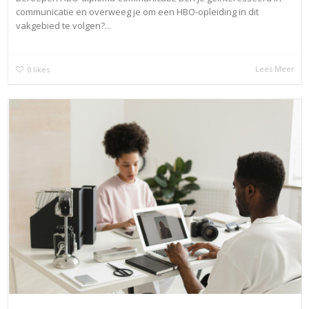
communicatie en overweeg je om een HBO-opleiding in dit
vakgebied te volgen?...
Lees Meer
0
likes