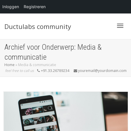
Inloggen
Registreren
Ductulabs community
Blader
Archief voor Onderwerp: Media &
communicatie
Home
»
Media & communicatie
feel free to call us
+91.33.26789234
youremail@yourdomain.com