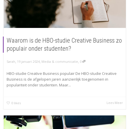
Waarom is de HBO-studie Creative Business zo
populair onder studenten?
,
,
,
Sarah
19 januari 2024
Media & communicatie
0
HBO-studie Creative Business populair De HBO-studie Creative
Business is de afgelopen jaren aanzienlijk toegenomen in
populariteit onder studenten. Maar...
Lees Meer
0
likes