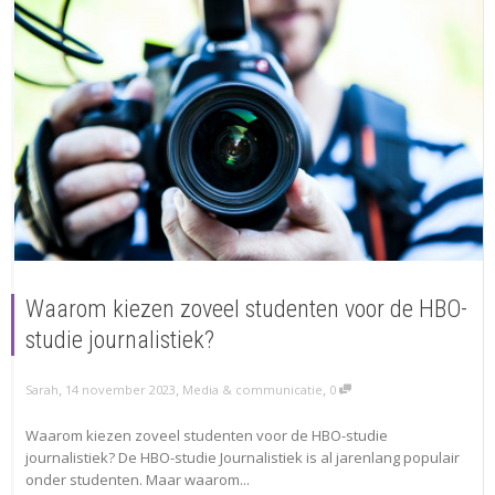
Waarom kiezen zoveel studenten voor de HBO-
studie journalistiek?
,
,
,
Sarah
14 november 2023
Media & communicatie
0
Waarom kiezen zoveel studenten voor de HBO-studie
journalistiek? De HBO-studie Journalistiek is al jarenlang populair
onder studenten. Maar waarom...