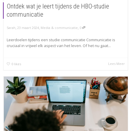
Ontdek wat je leert tijdens de HBO-studie
communicatie
,
,
,
Sarah
23 maart 2024
Media & communicatie
0
Leerdoelen tijdens een studie communicatie Communicatie is
cruciaal in vrijwel elk aspect van het leven. Of het nu gaat...
Lees Meer
0
likes