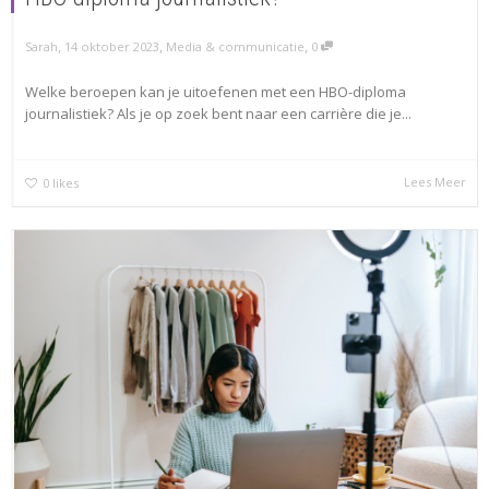
,
,
,
Sarah
14 oktober 2023
Media & communicatie
0
Welke beroepen kan je uitoefenen met een HBO-diploma
journalistiek? Als je op zoek bent naar een carrière die je...
Lees Meer
0
likes