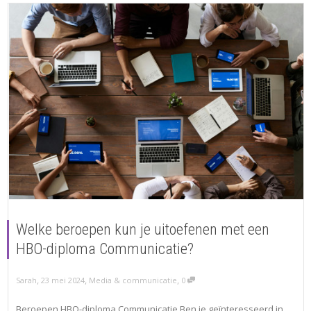
Welke beroepen kun je uitoefenen met een
HBO-diploma Communicatie?
,
,
,
Sarah
23 mei 2024
Media & communicatie
0
Beroepen HBO-diploma Communicatie Ben je geïnteresseerd in