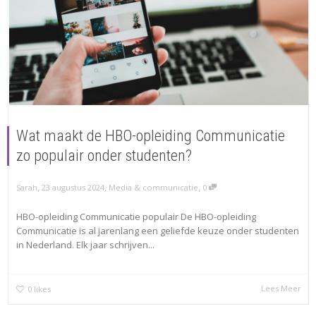
Wat maakt de HBO-opleiding Communicatie
zo populair onder studenten?
,
,
,
Sarah
23 augustus 2024
Media & communicatie
0
HBO-opleiding Communicatie populair De HBO-opleiding
Communicatie is al jarenlang een geliefde keuze onder studenten
in Nederland. Elk jaar schrijven...
Lees Meer
0
likes