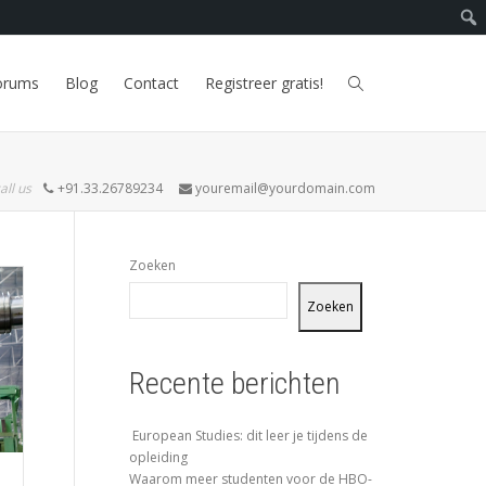
orums
Blog
Contact
Registreer gratis!
all us
+91.33.26789234
youremail@yourdomain.com
Zoeken
Zoeken
Recente berichten
European Studies: dit leer je tijdens de
opleiding
Waarom meer studenten voor de HBO-