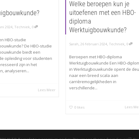
Welke beroepen kun je
uitoefenen met een HBO-
uigbouwkunde?
diploma
,
,
uni 2024
Techniek
0
Werktuigbouwkunde?
en HBO-studie
,
,
,
Sarah
26 februari 2024
Techniek
0
bouwkunde? De HBO-studie
bouwkunde biedt een
Beroepen met HBO-diploma
de opleiding voor studenten
Werktuigbouwkunde Een HBO-diplo
eresseerd zijn in het
in Werktuigbouwkunde opent de deu
, analyseren...
naar een breed scala aan
carrièremogelijkheden in
verschillende...
Lees Meer
Lees Me
0
likes
th