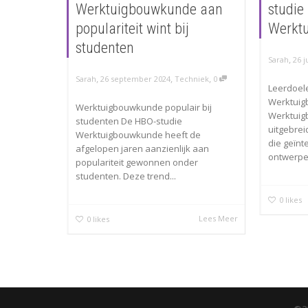
Werktuigbouwkunde aan
studie
populariteit wint bij
Werkt
studenten
,
Sarah
26 j
,
,
,
Sarah
26 september 2024
Techniek
0
Leerdoel
Werktuig
Werktuigbouwkunde populair bij
Werktuig
studenten De HBO-studie
uitgebrei
Werktuigbouwkunde heeft de
die geïnt
afgelopen jaren aanzienlijk aan
ontwerpen
populariteit gewonnen onder
studenten. Deze trend...
0
likes
Lees Meer
0
likes