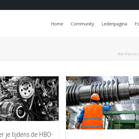
Home
Community
Ledenpagina
F
feel free to c
er je tijdens de HBO-