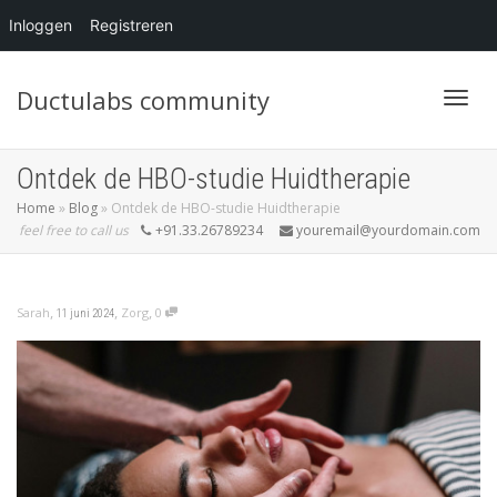
Inloggen
Registreren
Ductulabs community
Blader
Ontdek de HBO-studie Huidtherapie
Home
»
Blog
»
Ontdek de HBO-studie Huidtherapie
feel free to call us
+91.33.26789234
youremail@yourdomain.com
,
,
,
Sarah
Zorg
0
11 juni 2024