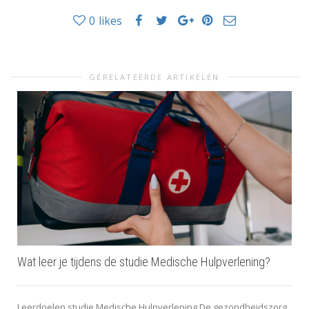
0
likes
GERELATEERDE ARTIKELEN
Wat leer je tijdens de studie Medische Hulpverlening?
Leerdoelen studie Medische Hulpverlening De gezondheidszorg