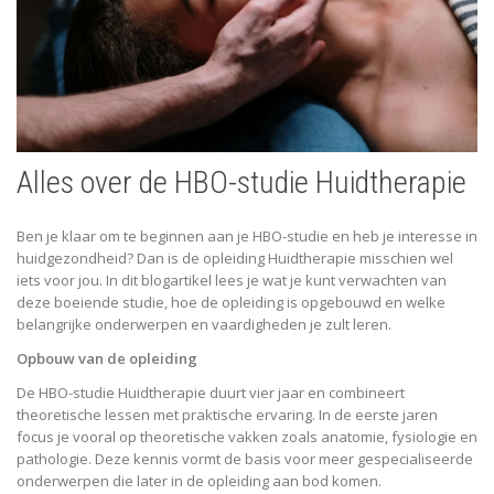
Alles over de HBO-studie Huidtherapie
Ben je klaar om te beginnen aan je HBO-studie en heb je interesse in
huidgezondheid? Dan is de opleiding Huidtherapie misschien wel
iets voor jou. In dit blogartikel lees je wat je kunt verwachten van
deze boeiende studie, hoe de opleiding is opgebouwd en welke
belangrijke onderwerpen en vaardigheden je zult leren.
Opbouw van de opleiding
De HBO-studie Huidtherapie duurt vier jaar en combineert
theoretische lessen met praktische ervaring. In de eerste jaren
focus je vooral op theoretische vakken zoals anatomie, fysiologie en
pathologie. Deze kennis vormt de basis voor meer gespecialiseerde
onderwerpen die later in de opleiding aan bod komen.