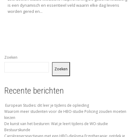
is een dynamisch en essentieel veld waarin elke dag levens
worden gered en...
Zoeken
Zoeken
Recente berichten
European Studies: dit leer je tijdens de opleiding
Waarom meer studenten voor de HBO-studie Policing zouden moeten
kiezen
De kunst van het besturen: Wat je leert tijdens de WO-studie
Bestuurskunde
Carrièreperspectieven met een HBO-diploma Ergotherapie: ontdek je