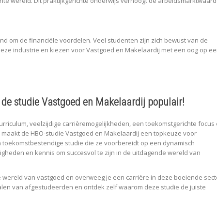
chte wereld. Dit praktijkgerichte onderwijs verhoogt de arbeidsmarktwaar
end om de financiële voordelen. Veel studenten zijn zich bewust van de
 deze industrie en kiezen voor Vastgoed en Makelaardij met een oog op e
de studie Vastgoed en Makelaardij populair!
rriculum, veelzijdige carrièremogelijkheden, een toekomstgerichte focus
 maakt de HBO-studie Vastgoed en Makelaardij een topkeuze voor
en toekomstbestendige studie die ze voorbereidt op een dynamisch
igheden en kennis om succesvol te zijn in de uitdagende wereld van
e wereld van vastgoed en overweeg je een carrière in deze boeiende sect
alen van afgestudeerden en ontdek zelf waarom deze studie de juiste