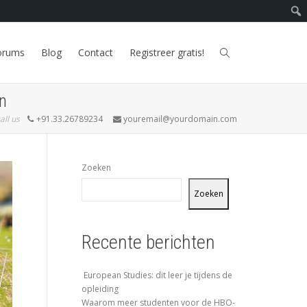
orums
Blog
Contact
Registreer gratis!
n
all us
+91.33.26789234
youremail@yourdomain.com
Zoeken
Zoeken
Recente berichten
European Studies: dit leer je tijdens de
opleiding
Waarom meer studenten voor de HBO-