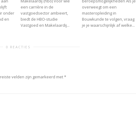
 aan
Makelaardij (hbo) Voor wie
beroepsmogelijkheden Als je
ijft
een carrière in de
overweegt om een
ir onder
vastgoedsector ambieert,
masteropleiding in
nd en
biedt de HBO-studie
Bouwkunde te volgen, vraag
Vastgoed en Makelaardij...
je je waarschijnlijk af welke...
0 REACTIES
reiste velden zijn gemarkeerd met
*