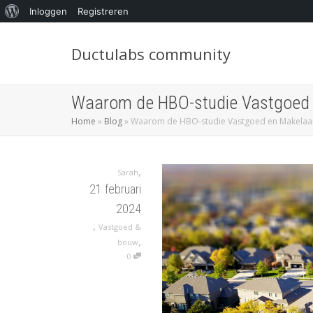
Inloggen
Registreren
Ductulabs community
Waarom de HBO-studie Vastgoed en
Home
»
Blog
»
Waarom de HBO-studie Vastgoed en Makelaard
,
Sarah
21 februari
2024
,
Vastgoed &
,
bouw
0