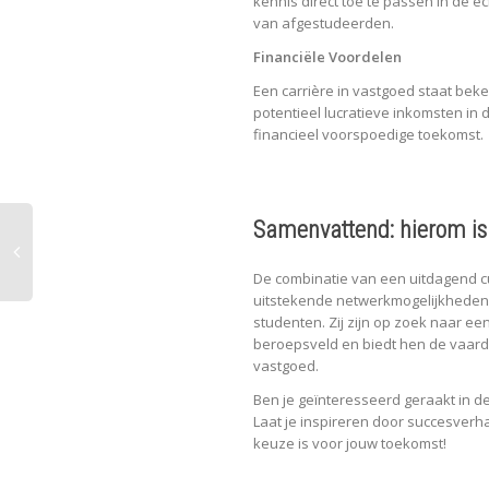
kennis direct toe te passen in de e
van afgestudeerden.
Financiële Voordelen
Een carrière in vastgoed staat bek
potentieel lucratieve inkomsten in
financieel voorspoedige toekomst.
Samenvattend: hierom is 
De combinatie van een uitdagend cu
uitstekende netwerkmogelijkheden
studenten. Zij zijn op zoek naar e
beroepsveld en biedt hen de vaard
vastgoed.
Ben je geïnteresseerd geraakt in d
Laat je inspireren door succesverh
keuze is voor jouw toekomst!