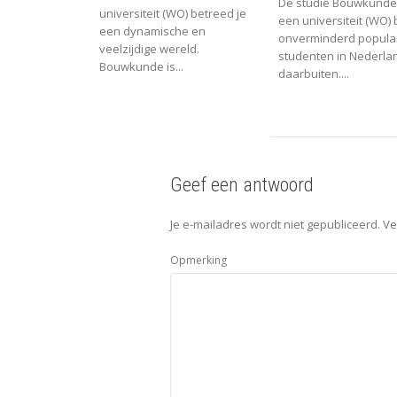
De studie Bouwkunde
universiteit (WO) betreed je
een universiteit (WO) bl
een dynamische en
onverminderd popula
veelzijdige wereld.
studenten in Nederla
Bouwkunde is...
daarbuiten....
Geef een antwoord
Je e-mailadres wordt niet gepubliceerd.
Ve
Opmerking