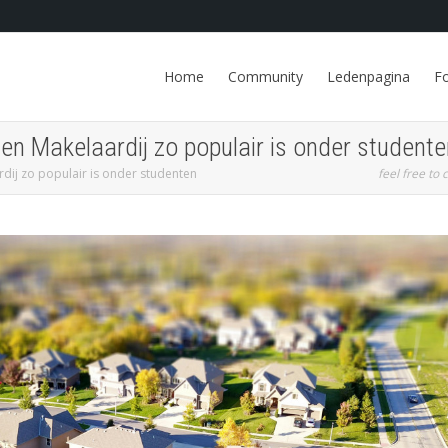
Home
Community
Ledenpagina
F
 Makelaardij zo populair is onder studente
ij zo populair is onder studenten
feel free to c