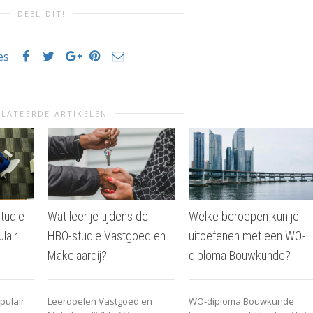
DEEL DIT!
es
LATEERDE ARTIKELEN
tudie
Wat leer je tijdens de
Welke beroepen kun je
lair
HBO-studie Vastgoed en
uitoefenen met een WO-
Makelaardij?
diploma Bouwkunde?
pulair
Leerdoelen Vastgoed en
WO-diploma Bouwkunde