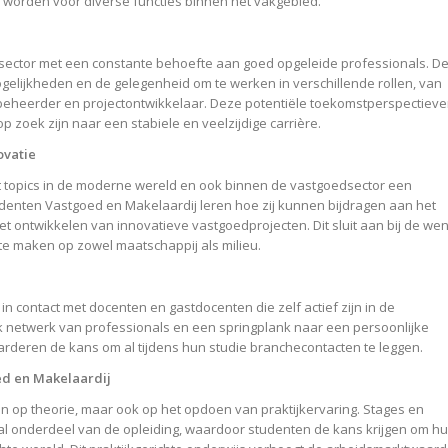
worden voor diverse functies binnen het vakgebied.
e sector met een constante behoefte aan goed opgeleide professionals. D
ogelijkheden en de gelegenheid om te werken in verschillende rollen, van
beheerder en projectontwikkelaar. Deze potentiële toekomstperspectiev
op zoek zijn naar een stabiele en veelzijdige carrière.
ovatie
t topics in de moderne wereld en ook binnen de vastgoedsector een
denten Vastgoed en Makelaardij leren hoe zij kunnen bijdragen aan het
ontwikkelen van innovatieve vastgoedprojecten. Dit sluit aan bij de we
te maken op zowel maatschappij als milieu.
n contact met docenten en gastdocenten die zelf actief zijn in de
k netwerk van professionals en een springplank naar een persoonlijke
aarderen de kans om al tijdens hun studie branchecontacten te leggen.
ed en Makelaardij
leen op theorie, maar ook op het opdoen van praktijkervaring. Stages en
aal onderdeel van de opleiding, waardoor studenten de kans krijgen om h