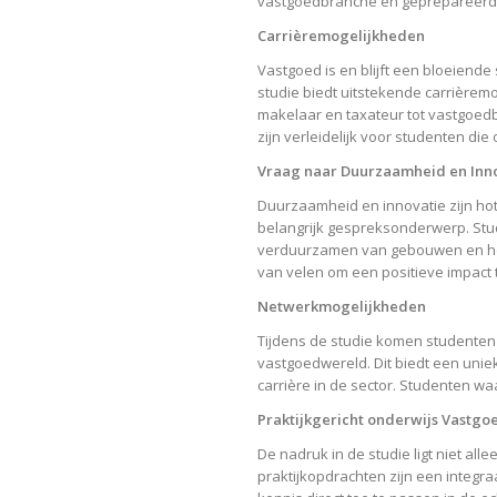
vastgoedbranche en geprepareerd 
Carrièremogelijkheden
Vastgoed is en blijft een bloeiend
studie biedt uitstekende carrièrem
makelaar en taxateur tot vastgoed
zijn verleidelijk voor studenten die 
Vraag naar Duurzaamheid en Inn
Duurzaamheid en innovatie zijn ho
belangrijk gespreksonderwerp. Stu
verduurzamen van gebouwen en het 
van velen om een positieve impact 
Netwerkmogelijkheden
Tijdens de studie komen studenten i
vastgoedwereld. Dit biedt een unie
carrière in de sector. Studenten w
Praktijkgericht onderwijs Vastgo
De nadruk in de studie ligt niet al
praktijkopdrachten zijn een integr