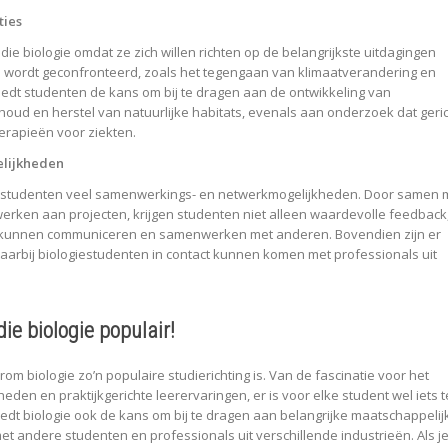
ties
ie biologie omdat ze zich willen richten op de belangrijkste uitdagingen
wordt geconfronteerd, zoals het tegengaan van klimaatverandering en
e biedt studenten de kans om bij te dragen aan de ontwikkeling van
houd en herstel van natuurlijke habitats, evenals aan onderzoek dat geri
erapieën voor ziekten.
lijkheden
gie studenten veel samenwerkings- en netwerkmogelijkheden. Door samen 
rken aan projecten, krijgen studenten niet alleen waardevolle feedback
ef kunnen communiceren en samenwerken met anderen. Bovendien zijn er
aarbij biologiestudenten in contact kunnen komen met professionals uit
ie biologie populair!
om biologie zo’n populaire studierichting is. Van de fascinatie voor het
eden en praktijkgerichte leerervaringen, er is voor elke student wel iets t
iedt biologie ook de kans om bij te dragen aan belangrijke maatschappelij
 andere studenten en professionals uit verschillende industrieën. Als j