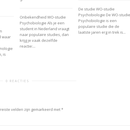
De studie WO-studie
Psychobiologie De WO-studi
Onbekendheid WO-studie
Psychobiologie is een
Psychobiologie Als je een
populaire studie die de
student in Nederland vraagt
n
laatste jaren erg in trek is...
naar populaire studies, dan
d waar
krijg je vaak dezelfde
reactie:...
nologie
, is
0 REACTIES
reiste velden zijn gemarkeerd met
*