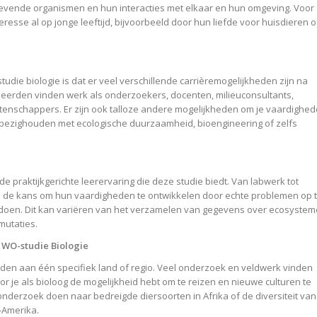
levende organismen en hun interacties met elkaar en hun omgeving. Voor
esse al op jonge leeftijd, bijvoorbeeld door hun liefde voor huisdieren o
udie biologie is dat er veel verschillende carrièremogelijkheden zijn na
deerden vinden werk als onderzoekers, docenten, milieuconsultants,
tenschappers. Er zijn ook talloze andere mogelijkheden om je vaardighe
ch bezighouden met ecologische duurzaamheid, bioengineering of zelfs
 praktijkgerichte leerervaring die deze studie biedt. Van labwerk tot
en de kans om hun vaardigheden te ontwikkelen door echte problemen op 
 doen. Dit kan variëren van het verzamelen van gegevens over ecosyste
mutaties.
s WO-studie Biologie
onden aan één specifiek land of regio. Veel onderzoek en veldwerk vinden
r je als bioloog de mogelijkheid hebt om te reizen en nieuwe culturen te
onderzoek doen naar bedreigde diersoorten in Afrika of de diversiteit van
-Amerika.