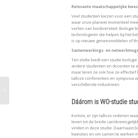
Relevante maatschappelijke kwes
Veel studenten kiezen voor een stud
waar onze planeet momenteel mee 
verlies van biodiversiteit. Biologi
technologieën die helpen bij het be
is op nieuwe geneesmiddelen of th
Samenwerkings- en netwerkmoge
Ten slotte biedt een studie biolo
andere studenten en docenten te we
maar leren ze ook hoe ze effecti
talloze conferenties en symposia w
verschillende industrieën.
Dáárom is WO-studie stud
Kortom, er zijn talloze redenen waar
leven tot de brede carrièremogelijkh
vinden in deze studie. Daarnaast b
kwesties en om samen te werken met