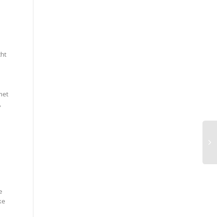
cht
met
,
e
ke
e