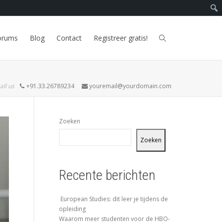
orums
Blog
Contact
Registreer gratis!
all us
+91.33.26789234
youremail@yourdomain.com
Zoeken
Zoeken
Recente berichten
European Studies: dit leer je tijdens de
opleiding
Waarom meer studenten voor de HBO-