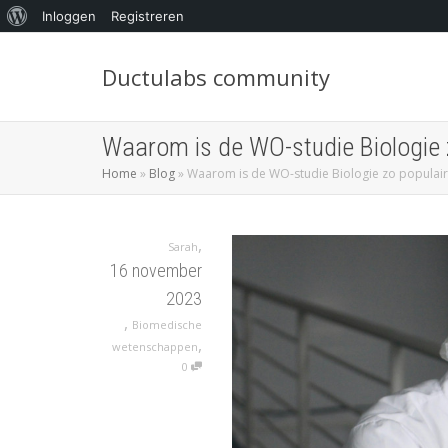
Inloggen
Registreren
Ductulabs community
Waarom is de WO-studie Biologie 
Home
»
Blog
»
Waarom is de WO-studie Biologie zo populair
,
Sarah
16 november
2023
,
Biomedische
,
wetenschappen
0