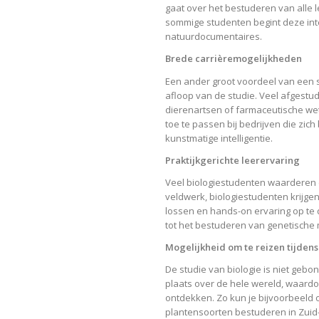
gaat over het bestuderen van alle 
sommige studenten begint deze inter
natuurdocumentaires.
Brede carrièremogelijkheden
Een ander groot voordeel van een st
afloop van de studie. Veel afgestu
dierenartsen of farmaceutische we
toe te passen bij bedrijven die zi
kunstmatige intelligentie.
Praktijkgerichte leerervaring
Veel biologiestudenten waarderen de
veldwerk, biologiestudenten krijg
lossen en hands-on ervaring op te
tot het bestuderen van genetische 
Mogelijkheid om te reizen tijden
De studie van biologie is niet geb
plaats over de hele wereld, waardoo
ontdekken. Zo kun je bijvoorbeeld 
plantensoorten bestuderen in Zuid