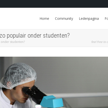
Home
Community
Ledenpagina
F
zo populair onder studenten?
 onder studenten?
feel free to c