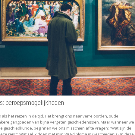
s: beroepsmogelijkheden
als het reizen in de tijd. Het brengt ons naar verre oorden, oude
onkere gangpaden van bijna vergeten geschiedenissen. Maar wanneer we
e geschiedkunde, beginnen we ons misschien af te vragen: “Wat zijn de
 reis?” Wat zal ik doen met mijn WO-diploma in Geschiedenis? In deze