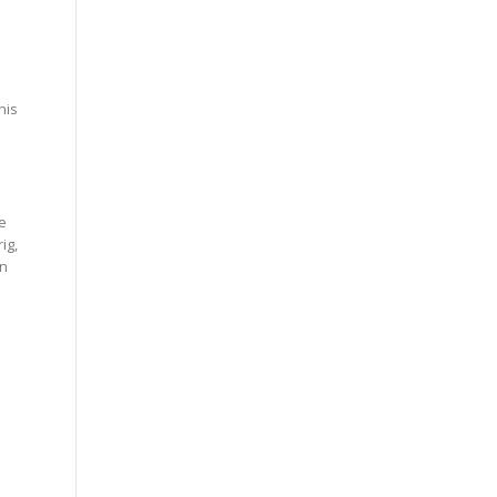
nis
e
ig,
en