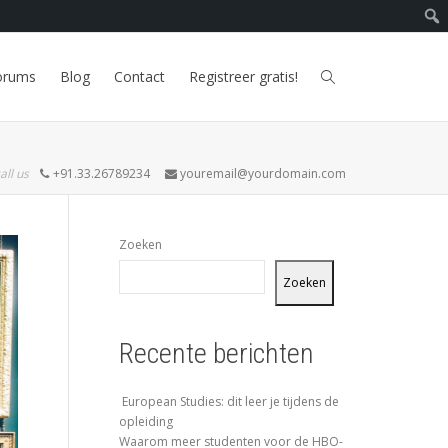
orums
Blog
Contact
Registreer gratis!
all us
+91.33.26789234
youremail@yourdomain.com
Zoeken
Zoeken
Recente berichten
European Studies: dit leer je tijdens de
opleiding
Waarom meer studenten voor de HBO-