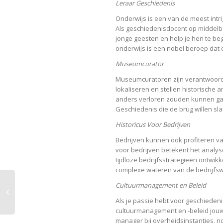
Leraar Geschiedenis
Onderwijs is een van de meest intr
Als geschiedenisdocent op middelbar
jonge geesten en help je hen te be
onderwijs is een nobel beroep dat
Museumcurator
Museumcuratoren zijn verantwoordel
lokaliseren en stellen historische 
anders verloren zouden kunnen gaa
Geschiedenis die de brug willen sl
Historicus Voor Bedrijven
Bedrijven kunnen ook profiteren van 
voor bedrijven betekent het analys
tijdloze bedrijfsstrategieën ontwik
complexe wateren van de bedrijfsw
Cultuurmanagement en Beleid
Als je passie hebt voor geschiedenis
cultuurmanagement en -beleid jouw 
manager bij overheidsinstanties, non