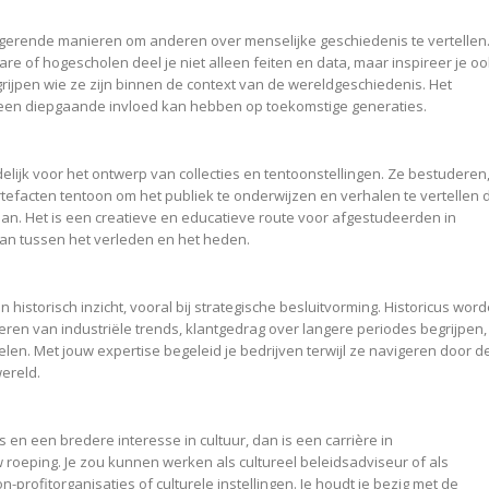
igerende manieren om anderen over menselijke geschiedenis te vertellen
e of hogescholen deel je niet alleen feiten en data, maar inspireer je oo
grijpen wie ze zijn binnen de context van de wereldgeschiedenis. Het
 een diepgaande invloed kan hebben op toekomstige generaties.
ijk voor het ontwerp van collecties en tentoonstellingen. Ze bestuderen
artefacten tentoon om het publiek te onderwijzen en verhalen te vertellen 
n. Het is een creatieve en educatieve route voor afgestudeerden in
aan tussen het verleden en het heden.
historisch inzicht, vooral bij strategische besluitvorming. Historicus wor
eren van industriële trends, klantgedrag over langere periodes begrijpen,
kelen. Met jouw expertise begeleid je bedrijven terwijl ze navigeren door d
ereld.
 en een bredere interesse in cultuur, dan is een carrière in
roeping. Je zou kunnen werken als cultureel beleidsadviseur of als
-profitorganisaties of culturele instellingen. Je houdt je bezig met de