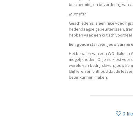
bescherming en bevordering van cul
Journalist
Geschiedenis is een rijke voedingsb
hedendaagse gebeurtenissen, trend
hebben vaak een kritisch voordeel 
Een goede start van jouw carrière
Het behalen van een WO-diploma Ges
mogelijkheden. Of je nu kiest voor 
wereld van bedrijfsleven, jouw kenn
blijf leren en onthoud dat de less
beter kunnen maken.
0
lik