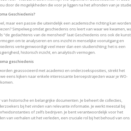
u door de mogelijkheden die voor je liggen na het afronden van je studie
oma Geschiedenis?
el, maar een passie die uiteindelijk een academische richting kan worden
iezen? Simpelweg omdat geschiedenis ons leert van waar we kwamen, w
ls “de gedachtenis van de mensheid” laat Geschiedenis ons ook de kunst
vermogen om te analyseren en ons inzicht in menselijke vooruitgang en
iedenis vertegenwoordigt veel meer dan een studierichting; het is een
gierigheid, historisch inzicht, en analytisch vermogen.
oma geschiedenis
k worden geassocieerd met academici en onderzoeksposities, strekt het
en we eens kijken naar enkele interessante beroepstrajecten waar je WO-
 komen.
 van historische en belangrijke documenten. Je beheert de collecties,
erzoekers bij het vinden van relevante informatie. Je werkt meestal bij
rheidsinstanties of zelfs bedrijven. Je bent verantwoordelijk voor het
n van verhalen uit het verleden, een cruciale rol bij het behoud van ons