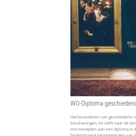
WO-Diploma geschiedeni
Het bestuderen van geschiedenis is 
beschavingen, en zelfs naar de d
ons toewijden aan een diploma in d
hedendaagse bestemmingen van deze