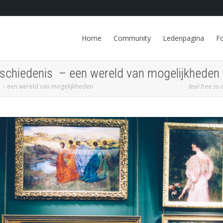
Home
Community
Ledenpagina
F
chiedenis – een wereld van mogelijkheden
– een wereld van mogelijkheden
feel free to c