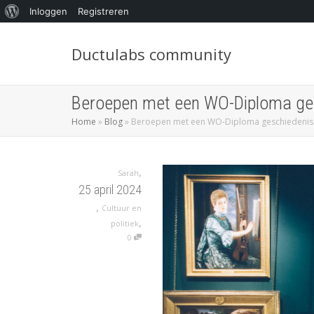
Inloggen
Registreren
Ductulabs community
Beroepen met een WO-Diploma ges
Home
»
Blog
»
Beroepen met een WO-Diploma geschiedenis 
,
Sarah
25 april 2024
,
Cultuur en
,
politiek
0