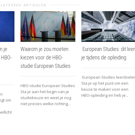
LATEERDE ARTIKELEN
n je
Waarom je zou moeten
European Studies: dit leer
n HBO-
kiezen voor de HBO-
je tijdens de opleiding
studie European Studies
European Studies leerdoele
Sta je op het punt om een
HBO-studie European Studies
keuze te maken voor een
Sta je aan het begin van je
an
HBO-opleiding en heb je...
studiekeuze en weet je nog
egt om
niet precies welke richting...
ellicht