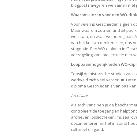
blogpost navigeren we samen met jo
Waarom kiezen voor een WO-dipl
Voor velen is Geschiedenis geen do
Maar waarom zou iemand dit pad k
we staan, en waar we heen gaan. A
van het kritisch denken zien, ons 
stagnatie. Een WO-diploma in Gesch
verzegeling van intellectuele nieuws
Loopbaanmogelijkheden WO-dipl
Terwijl de historische studies vaa
werkveld zich veel verder uit. Lat
diploma Geschiedenis van pas kan
Archivaris
Als archivaris ben je de beschermer
controleert de toegang en helpt ond
archieven, bibliotheken, musea, ove
documenteren en het in stand houde
cultureel erfgoed.