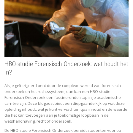
HBO-studie Forensisch Onderzoek: wat houdt het
in?
Als je geïntrigeerd bent door de complexe wereld van forensisch
onderzoek en het rechtssysteem, dan kan een HBO-studie
Forensisch Onderzoek een fascinerende stap in je academische
carrière zijn. Deze blogpost biedt een diepgaande kijk op wat deze
opleiding inhoudt, wat je kunt verwachten qua inhoud en de waarde
die het kan toevoegen aan je toekomstige loopbaan in de
wetshandhaving, recht of onderzoek.
De HBO-studie Forensisch Onderzoek bereidt studenten voor op