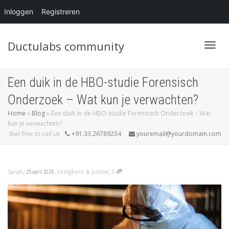
Inloggen
Registreren
Ductulabs community
Blader
Een duik in de HBO-studie Forensisch
Onderzoek – Wat kun je verwachten?
Home
»
Blog
»
Een duik in de HBO-studie Forensisch Onderzoek – Wat
kun je verwachten?
feel free to call us
+91.33.26789234
youremail@yourdomain.com
,
,
,
Sarah
Veiligheid & politie
0
25 april 2024