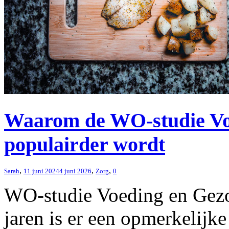
Waarom de WO-studie Voe
populairder wordt
,
,
,
Sarah
11 juni 2024
4 juni 2026
Zorg
0
WO-studie Voeding en Gezo
jaren is er een opmerkelijke 