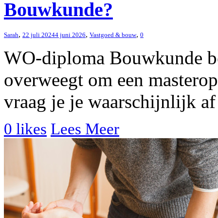
Bouwkunde?
,
,
,
Sarah
22 juli 2024
4 juni 2026
Vastgoed & bouw
0
WO-diploma Bouwkunde ber
overweegt om een masterop
vraag je je waarschijnlijk af
0
likes
Lees Meer