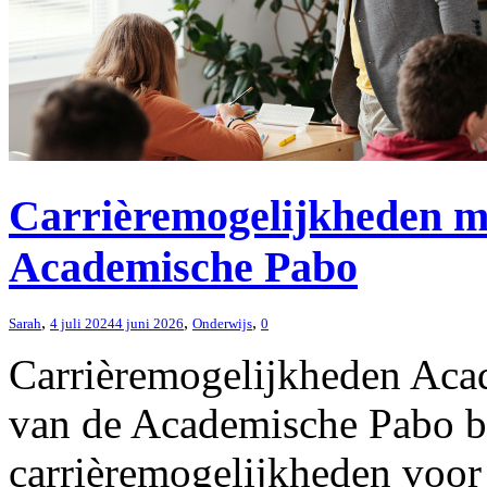
Carrièremogelijkheden 
Academische Pabo
,
,
,
Sarah
4 juli 2024
4 juni 2026
Onderwijs
0
Carrièremogelijkheden Ac
van de Academische Pabo bi
carrièremogelijkheden voor 