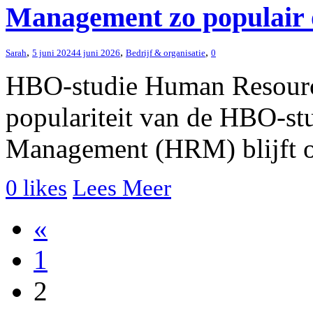
Management zo populair 
,
,
,
Sarah
5 juni 2024
4 juni 2026
Bedrijf & organisatie
0
HBO-studie Human Resourc
populariteit van de HBO-s
Management (HRM) blijft on
0
likes
Lees Meer
«
1
2