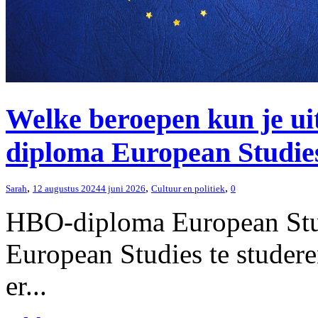
Welke beroepen kun je u
diploma European Studie
,
,
,
Sarah
12 augustus 2024
4 juni 2026
Cultuur en politiek
0
HBO-diploma European Stud
European Studies te studeren
er...