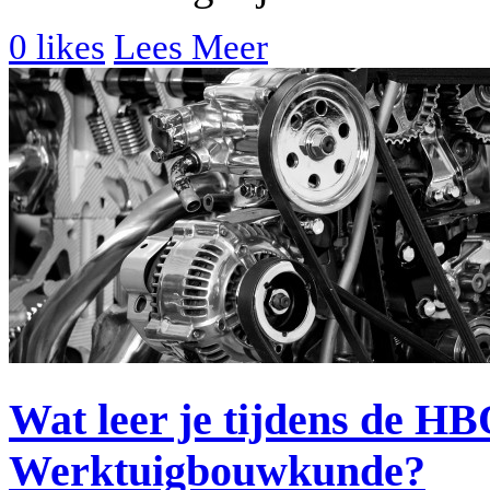
0
likes
Lees Meer
Wat leer je tijdens de HB
Werktuigbouwkunde?