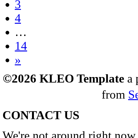
3
4
…
14
»
©2026 KLEO Template
a 
from
S
CONTACT US
We're not around right now.