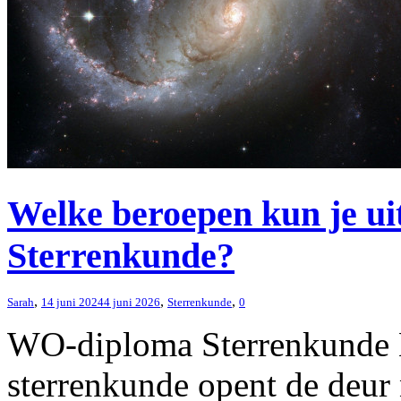
Welke beroepen kun je u
Sterrenkunde?
,
,
,
Sarah
14 juni 2024
4 juni 2026
Sterrenkunde
0
WO-diploma Sterrenkunde
sterrenkunde opent de deur 