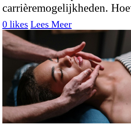
carrièremogelijkheden. Hoew
0
likes
Lees Meer