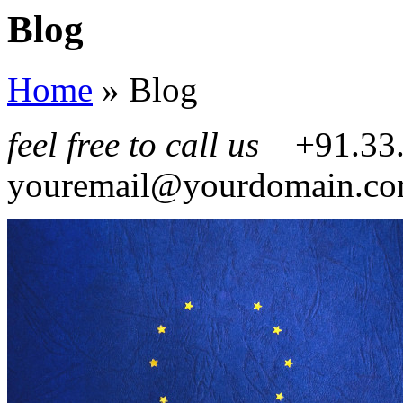
Blog
Home
»
Blog
feel free to call us
+91.3
youremail@yourdomain.c