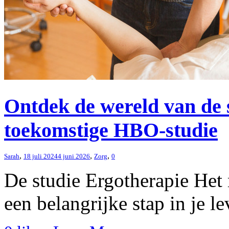
Ontdek de wereld van de 
toekomstige HBO-studie
,
,
,
Sarah
18 juli 2024
4 juni 2026
Zorg
0
De studie Ergotherapie Het
een belangrijke stap in je le