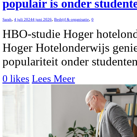
populair is onder student
,
,
,
Sarah
4 juli 2024
4 juni 2026
Bedrijf & organisatie
0
HBO-studie Hoger hotelond
Hoger Hotelonderwijs genie
populariteit onder studenten
0
likes
Lees Meer