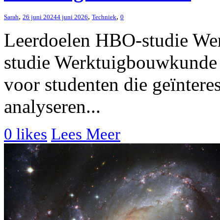
,
,
,
Sarah
26 juni 2024
4 juni 2026
Techniek
0
Leerdoelen HBO-studie W
studie Werktuigbouwkunde b
voor studenten die geïnteres
analyseren...
0
likes
Lees Meer