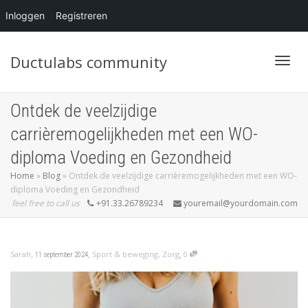
Inloggen
Registreren
Ductulabs community
Blader
Ontdek de veelzijdige
carrièremogelijkheden met een WO-
diploma Voeding en Gezondheid
Home
»
Blog
»
Ontdek de veelzijdige carrièremogelijkheden met een WO-
diploma Voeding en Gezondheid
feel free to call us
+91.33.26789234
youremail@yourdomain.com
,
,
,
Sarah
Sport & beweging
,
Zorg
0
11 september 2024