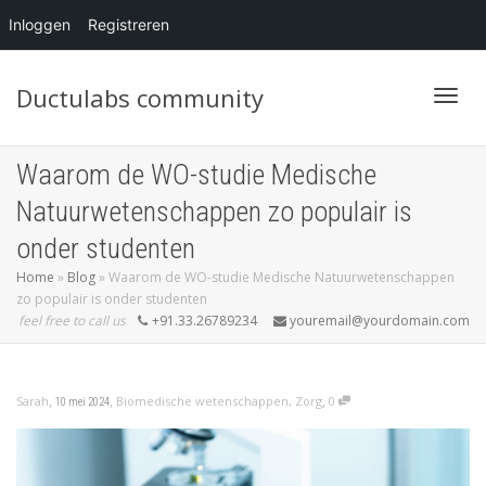
Inloggen
Registreren
Ductulabs community
Blader
Waarom de WO-studie Medische
Natuurwetenschappen zo populair is
onder studenten
Home
»
Blog
»
Waarom de WO-studie Medische Natuurwetenschappen
zo populair is onder studenten
feel free to call us
+91.33.26789234
youremail@yourdomain.com
,
,
,
Sarah
Biomedische wetenschappen
,
Zorg
0
10 mei 2024