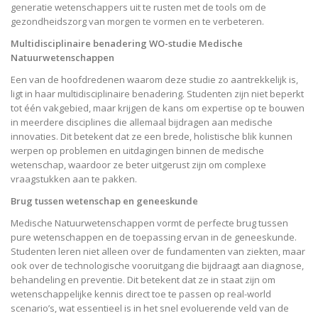
generatie wetenschappers uit te rusten met de tools om de
gezondheidszorg van morgen te vormen en te verbeteren.
Multidisciplinaire benadering WO-studie Medische
Natuurwetenschappen
Een van de hoofdredenen waarom deze studie zo aantrekkelijk is,
ligt in haar multidisciplinaire benadering. Studenten zijn niet beperkt
tot één vakgebied, maar krijgen de kans om expertise op te bouwen
in meerdere disciplines die allemaal bijdragen aan medische
innovaties. Dit betekent dat ze een brede, holistische blik kunnen
werpen op problemen en uitdagingen binnen de medische
wetenschap, waardoor ze beter uitgerust zijn om complexe
vraagstukken aan te pakken.
Brug tussen wetenschap en geneeskunde
Medische Natuurwetenschappen vormt de perfecte brug tussen
pure wetenschappen en de toepassing ervan in de geneeskunde.
Studenten leren niet alleen over de fundamenten van ziekten, maar
ook over de technologische vooruitgang die bijdraagt aan diagnose,
behandeling en preventie. Dit betekent dat ze in staat zijn om
wetenschappelijke kennis direct toe te passen op real-world
scenario’s, wat essentieel is in het snel evoluerende veld van de